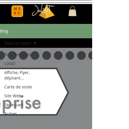
ME
NU
Blog
Tous les posts
Tous les posts
LOGO
Affiche, Flyer,
dépliant...
Carte de visite
Site Web
Faire-part
Autres