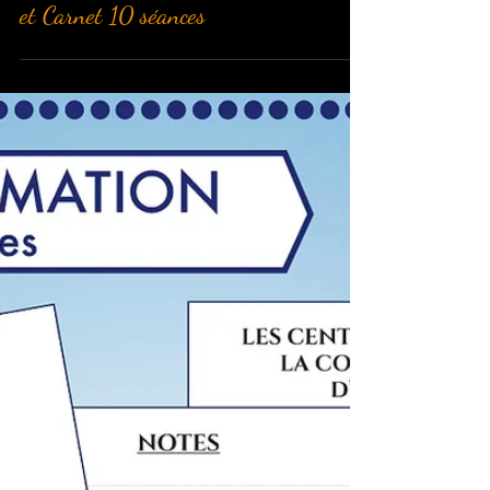
Julia.rt
3 déc. 2021
Création Flyer de Noël, chèque cadeau
et Carnet 10 séances