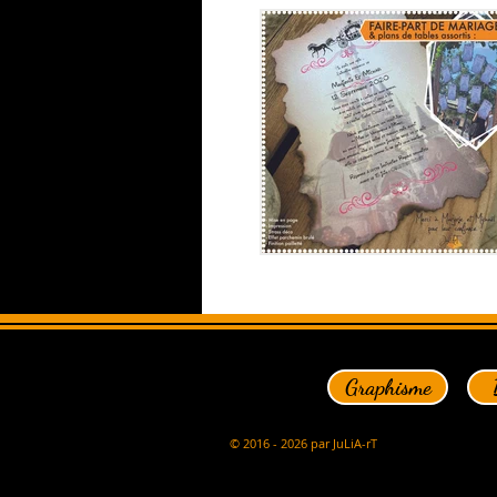
Graphisme
© 2016 - 2026 par JuLiA-rT