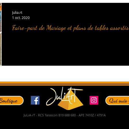
Julia.rt
1 oct. 2020
Faire-part de Mariage et plans de tables assortis
Boutique
Qui suis-
JuLiA-rT - RCS Tarascon 819 688 680 - APE 7410Z / 4791A