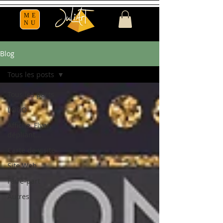
ME
NU
Blog
Tous les posts
Tous les posts
LOGO
Affiche, Flyer,
dépliant...
Carte de visite
Site Web
Faire-part
Autres