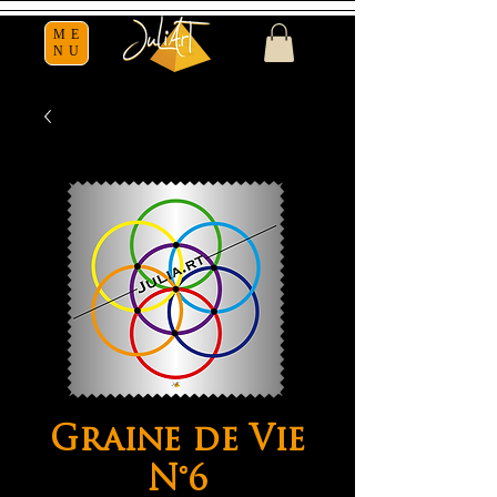
ME
NU
Graine de Vie
N°6