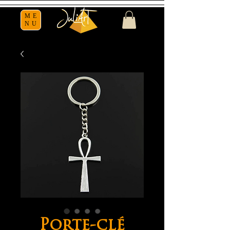
ME
NU
Porte-clé