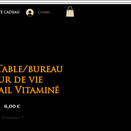
e cadeau
Connexion
Table/bureau
ur de vie
il Vitaminé
Prix
6,00 €
Quantité
*