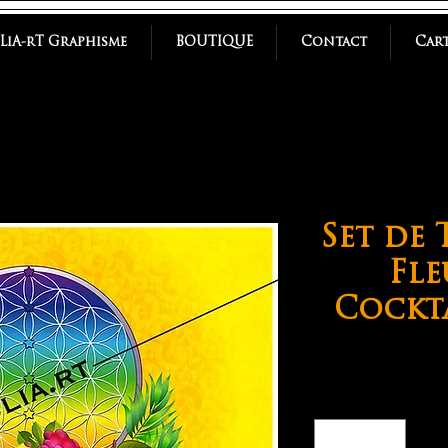
uLiA-rT Graphisme
BOUTIQUE
Contact
Cart
Set de 
Fle
Cockta