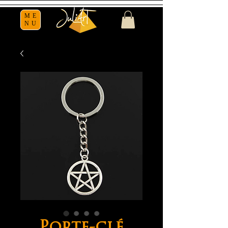
ME
NU