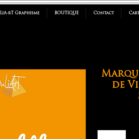
uLiA-rT Graphisme
BOUTIQUE
Contact
Cart
Marque
de Vi