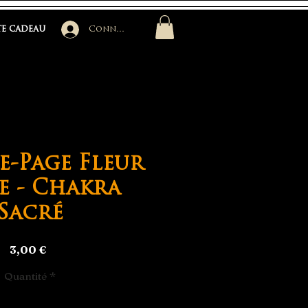
e cadeau
Connexion
-Page Fleur
e - Chakra
Sacré
Prix
3,00 €
Quantité
*