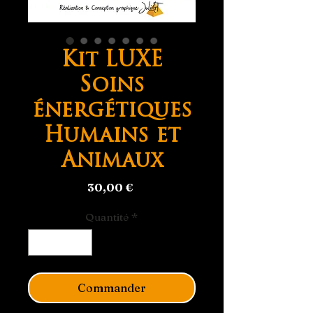
Kit LUXE
Soins
énergétiques
Humains et
Animaux
Prix
30,00 €
Quantité
*
Commander