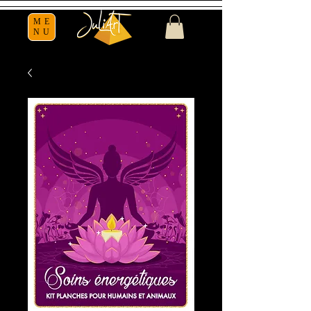
ME
NU