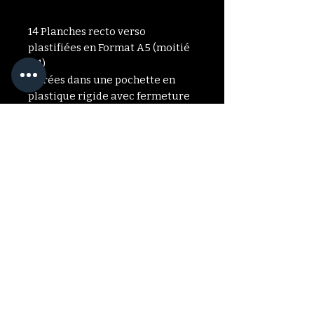
14 Planches recto verso
plastifiées en Format A5 (moitié
A4)
Livrées dans une pochette en
plastique rigide avec fermeture
pression (Couleur
transparente) Facilement
transportable
Des planches additionnelles avec
d'autres animaux et cadrans sont
en vente séparément.
Pendule et Minéraux non fournis.