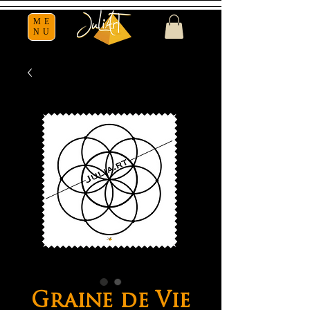
ME
NU
Graine de Vie