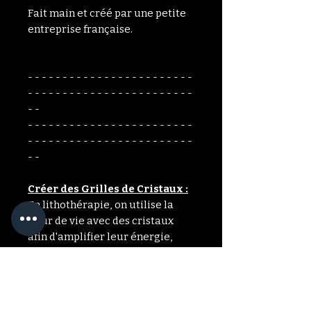
Fait main et créé par une petite
entreprise française.
- - - - - - - - - - - - - - - - - - - - - - - -
- - - - - - - - - - - - - - - - - - - - - - - -
- -
- - - - - - - - - - - - - - - - - - - - - - - -
- - - - - - - - - - - - - - - - - - - - - - - -
- -
Créer des Grilles de Cristaux :
En lithothérapie, on utilise la
fleur de vie avec des cristaux
afin d'amplifier leur énergie,
leur taux vibratoire et renforcer
leurs propriétés bénéfiques.
Vous pouvez programmer votre
grille avec une intention