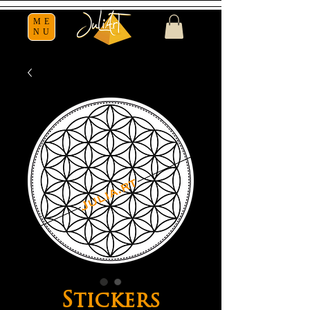
ME
NU
Stickers