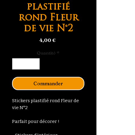
plastifié
rond Fleur
de vie N°2
Prix
4,00 €
Quantité
*
Commander
Stickers plastifié rond Fleur de
vie N°2
Parfait pour décorer !