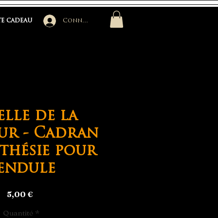
e cadeau
Connexion
lle de la
ur - Cadran
thésie pour
endule
Prix
5,00 €
Quantité
*