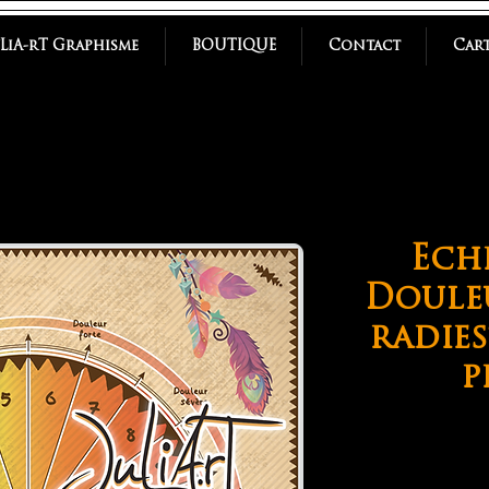
uLiA-rT Graphisme
BOUTIQUE
Contact
Cart
Eche
Doule
radies
p