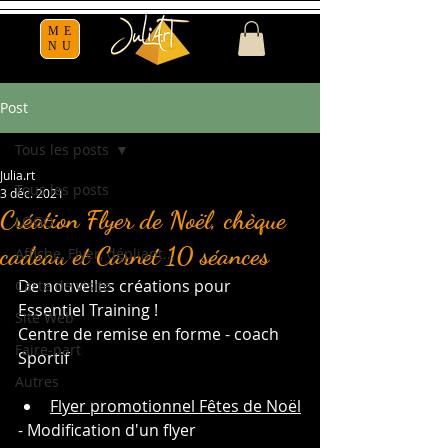
ME
NU
Post
Tous les posts
Julia.rt
Tous les posts
3 déc. 2021
Création Flyer de Noël, chèque
LOGO
cadeau et Carnet 10 séances
Affiche, Flyer, dépliant...
De nouvelles créations pour 
Carte de visite
Essentiel Training !
Site Web
Centre de remise en forme - coach 
Faire-part
Sportif
Autres
Flyer promotionnel Fêtes de Noël
- Modification d'un flyer 