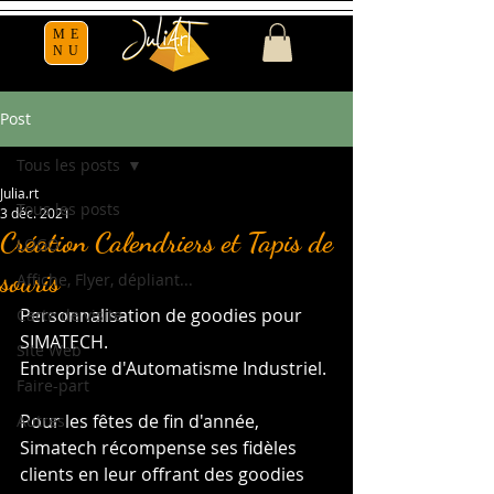
ME
NU
Post
Tous les posts
Julia.rt
Tous les posts
3 déc. 2021
Création Calendriers et Tapis de
LOGO
souris
Affiche, Flyer, dépliant...
Personnalisation de goodies pour 
Carte de visite
SIMATECH.
Site Web
Entreprise d'Automatisme Industriel.
Faire-part
Pour les fêtes de fin d'année, 
Autres
Simatech récompense ses fidèles 
clients en leur offrant des goodies 